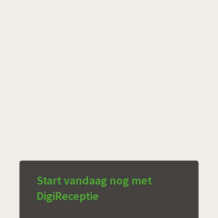
Start vandaag nog met
DigiReceptie