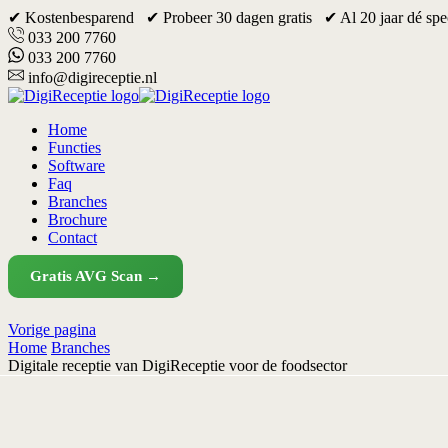
✔ Kostenbesparend ✔ Probeer 30 dagen gratis ✔ Al 20 jaar dé spec
033 200 7760
033 200 7760
info@digireceptie.nl
Home
Functies
Software
Faq
Branches
Brochure
Contact
Gratis AVG Scan →
Vorige pagina
Home
Branches
Digitale receptie van DigiReceptie voor de foodsector