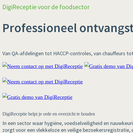
DigiReceptie voor de foodsector
Professioneel ontvangs
Van QA-afdelingen tot HACCP-controles, van chauffeurs tot 
DigiReceptie helpt je orde en overzicht te houden
In een sector waar hygiëne, voedselveiligheid en nauwkeurige
zorgt voor een vlekkeloze en veilige bezoekersregistratie, d