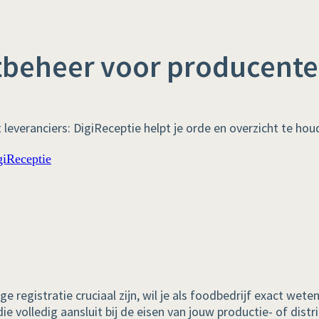
tbeheer voor producent
leveranciers: DigiReceptie helpt je orde en overzicht te hou
 registratie cruciaal zijn, wil je als foodbedrijf exact wete
ie volledig aansluit bij de eisen van jouw productie- of dist